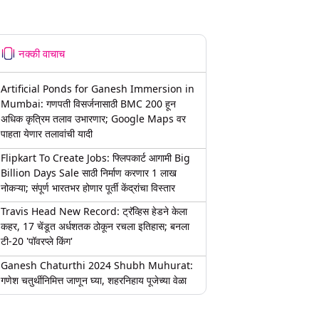
नक्की वाचाच
Artificial Ponds for Ganesh Immersion in
Mumbai: गणपती विसर्जनासाठी BMC 200 हून
अधिक कृत्रिम तलाव उभारणार; Google Maps वर
पाहता येणार तलावांची यादी
Flipkart To Create Jobs: फ्लिपकार्ट आगामी Big
Billion Days Sale साठी निर्माण करणार 1 लाख
नोकऱ्या; संपूर्ण भारतभर होणार पूर्ती केंद्रांचा विस्तार
Travis Head New Record: ट्रॅव्हिस हेडने केला
कहर, 17 चेंडूत अर्धशतक ठोकून रचला इतिहास; बनला
टी-20 'पॉवरप्ले किंग'
Ganesh Chaturthi 2024 Shubh Muhurat:
गणेश चतुर्थीनिमित्त जाणून घ्या, शहरनिहाय पूजेच्या वेळा