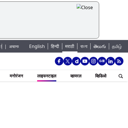
English
हिन्दी
मराठी
বাংলা
తెలుగు
தமிழ்
 पूराचा धोका: खडकवासला धरणातून मुठानदी पात्रात विसर्ग सुरु; नागरिकांना नदीपात्रात न
मनोरंजन
लाइफस्टाइल
व्हायरल
व्हिडिओ