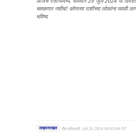
आजचे राशीभविष्य, सोमवार 29 जुलै 2024 या दिवशी त
चमकणार नशीब? कोणत्या राशीच्या लोकांना घ्यावी ला
भविष्य.
लाइफस्टाइल
टीम लेटेस्टली
|
Jul 29, 2024 06:00 AM IST