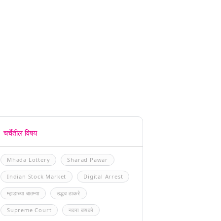
चर्चेतील विषय
Mhada Lottery
Sharad Pawar
Indian Stock Market
Digital Arrest
म्हाडाच्या बातम्या
उद्धव ठाकरे
Supreme Court
नवरा बायको