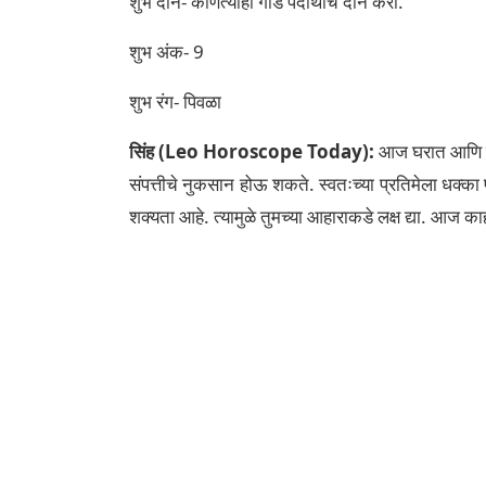
शुभ दान- कोणत्याही गोड पदार्थाचे दान करा.
शुभ अंक- 9
शुभ रंग- पिवळा
सिंह (Leo Horoscope Today):
आज घरात आणि काम
संपत्तीचे नुकसान होऊ शकते. स्वतःच्या प्रतिमेला धक्क
शक्यता आहे. त्यामुळे तुमच्या आहाराकडे लक्ष द्या. आज क