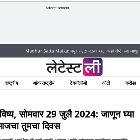
Advertisement
|
Madhur Satta Matka: मधूर सट्टा मटका बद्दल काही गोष्टी घ्या जाणून !
अचानक
राष्ट्रीय
आंतरराष्ट्रीय
टेक्नॉलॉजी
ऑटो
क्रीडा
य, सोमवार 29 जुलै 2024: जाणून घ्या
 आजचा तुमचा दिवस