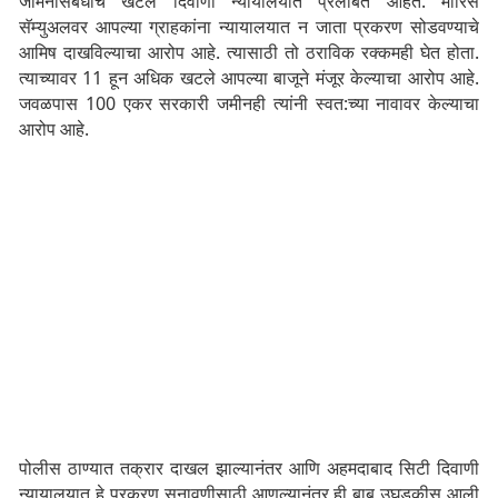
जमिनीसंबंधीचे खटले दिवाणी न्यायालयात प्रलंबित आहेत. मॉरिस
सॅम्युअलवर आपल्या ग्राहकांना न्यायालयात न जाता प्रकरण सोडवण्याचे
आमिष दाखविल्याचा आरोप आहे. त्यासाठी तो ठराविक रक्कमही घेत होता.
त्याच्यावर 11 हून अधिक खटले आपल्या बाजूने मंजूर केल्याचा आरोप आहे.
जवळपास 100 एकर सरकारी जमीनही त्यांनी स्वत:च्या नावावर केल्याचा
आरोप आहे.
पोलीस ठाण्यात तक्रार दाखल झाल्यानंतर आणि अहमदाबाद सिटी दिवाणी
न्यायालयात हे प्रकरण सुनावणीसाठी आणल्यानंतर ही बाब उघडकीस आली