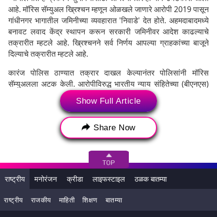
आहे. मॉरिस सॅम्युअल ख्रिश्चन म्हणून ओळखले जाणारे आरोपी 2019 पासून
गांधीनगर भागातील जमिनीच्या व्यवहारात 'निवाडे' देत होते. अहमदाबादमध्ये
बनावट लवाद केंद्र स्थापन करून सरकारी जमिनीवर आदेश काढल्याचे
तक्रारीत म्हटले आहे. ख्रिश्चनने सर्व निर्णय आपल्या ग्राहकांच्या बाजूने
दिल्याचे तक्रारीत म्हटले आहे.
कारंज पोलिस ठाण्यात तक्रार दाखल केल्यानंतर पोलिसांनी मॉरिस
सॅम्युअलला अटक केली. आरोपीविरुद्ध भारतीय न्याय संहितेच्या (बीएनएस)
सुमारे अर्धा डझन कलमांतर्गत गुन्हा दाखल करण्यात आला असून त्याला
Show Full Article
अटक करण्यात आली आहे.
Share Now
राष्ट्रीय
मनोरंजन
क्रीडा
लाइफस्टाइल
ठळक बातम्या
राष्ट्रीय
राजकीय
माहिती
शिक्षण
बातम्या